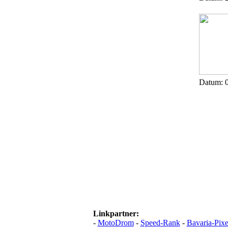
Datum: 0
Linkpartner:
-
MotoDrom
-
Speed-Rank
-
Bavaria-Pixe