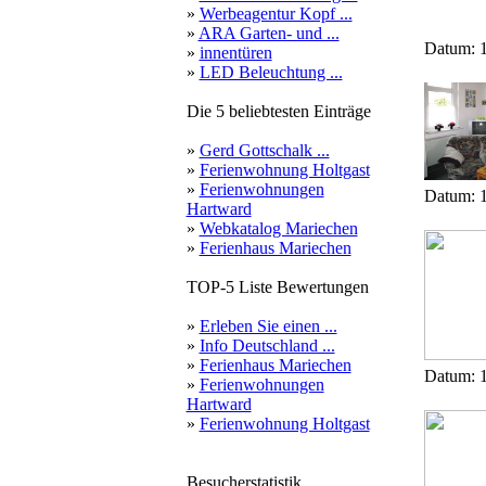
»
Werbeagentur Kopf ...
»
ARA Garten- und ...
Datum: 1
»
innentüren
»
LED Beleuchtung ...
Die 5 beliebtesten Einträge
»
Gerd Gottschalk ...
»
Ferienwohnung Holtgast
»
Ferienwohnungen
Datum: 1
Hartward
»
Webkatalog Mariechen
»
Ferienhaus Mariechen
TOP-5 Liste Bewertungen
»
Erleben Sie einen ...
»
Info Deutschland ...
»
Ferienhaus Mariechen
Datum: 1
»
Ferienwohnungen
Hartward
»
Ferienwohnung Holtgast
Besucherstatistik