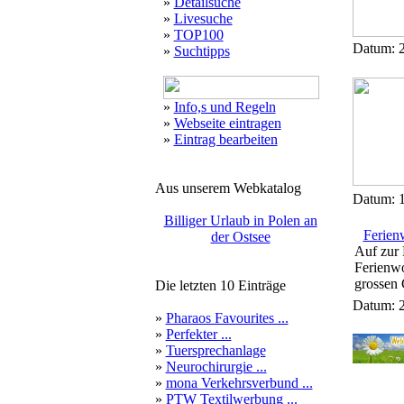
»
Detailsuche
»
Livesuche
»
TOP100
Datum: 2
»
Suchtipps
»
Info,s und Regeln
»
Webseite eintragen
»
Eintrag bearbeiten
Aus unserem Webkatalog
Datum: 1
Billiger Urlaub in Polen an
Ferien
der Ostsee
Auf zur 
Ferienwo
grossen 
Die letzten 10 Einträge
Datum: 2
»
Pharaos Favourites ...
»
Perfekter ...
»
Tuersprechanlage
»
Neurochirurgie ...
»
mona Verkehrsverbund ...
»
PTW Textilwerbung ...