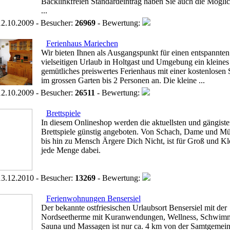
Backlinkfreien Standardeintrag haben Sie auch die Möglic
...
2.10.2009 - Besucher:
26969
- Bewertung:
Ferienhaus Mariechen
Wir bieten Ihnen als Ausgangspunkt für einen entspannte
vielseitigen Urlaub in Holtgast und Umgebung ein kleines
gemütliches preiswertes Ferienhaus mit einer kostenlosen
im grossen Garten bis 2 Personen an. Die kleine ...
2.10.2009 - Besucher:
26511
- Bewertung:
Brettspiele
In diesem Onlineshop werden die aktuellsten und gängiste
Brettspiele günstig angeboten. Von Schach, Dame und M
bis hin zu Mensch Ärgere Dich Nicht, ist für Groß und Kl
jede Menge dabei.
3.12.2010 - Besucher:
13269
- Bewertung:
Ferienwohnungen Bensersiel
Der bekannte ostfriesischen Urlaubsort Bensersiel mit der
Nordseetherme mit Kuranwendungen, Wellness, Schwim
Sauna und Massagen ist nur ca. 4 km von der Samtgemei