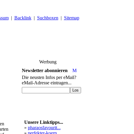
ssum
|
Backlink
|
Suchboxen
|
Sitemap
Werbung
Newsletter abonnieren
Die neusten Infos per eMail?
eMail-Adresse eintragen...
Unsere Linktipps...
en
»
pharaosfavourit...
arten
»
perfekter-koerp...