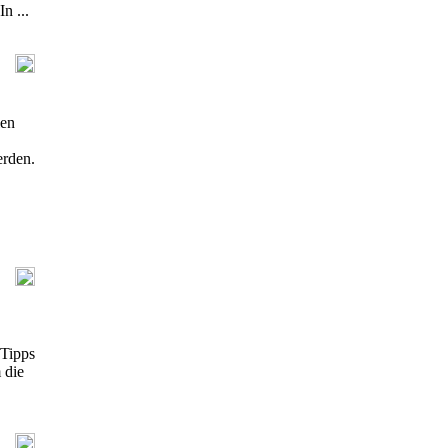
n ...
len
erden.
 Tipps
 die