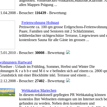
angeboten. Vorderdeckel-Vollkarton,Mattfolie,Klarfolie. A
allen Mappen Prägung ...
1.04.2008 - Besucher:
116439
- Bewertung:
Ferienwohnung Holtgast
Preiswerte ca. 100 qm grosse Erdgeschoss-Ferienwohnung
Paare, Familien und Senioren mit 2 Schlafzimmer,
teilüberdachter sichtgeschütze Terrasse, Liegewiesen und 
kostenlosen Sauna für alle Gäste im grossen ...
5.01.2010 - Besucher:
30008
- Bewertung:
wohnungen Hartward
Nordsee - Urlaub im Frühling, Sommer, Herbst und Winter Die
hnungen K r a b b e und M ö w e befinden sich auf einem ca. 2800 q
Grundstück mit einer Blockhütte inkl. Terrasse und einem ...
2.12.2008 - Besucher:
27402
- Bewertung:
Webkatalog Mariechen
In diesem redaktionell gepflegten PR Webkatalog können 
kostenlos Ihre Webseiten eintragen um im Internet noch be
gefunden zu werden. Neben dem kostenlosen und