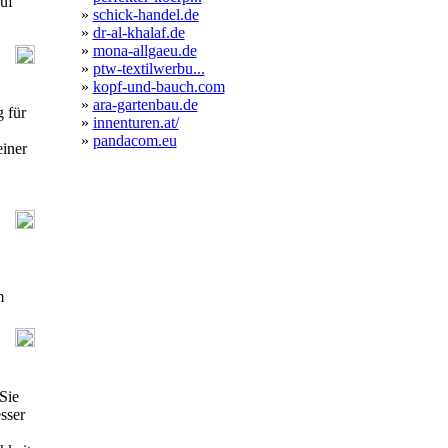
uf
»
schick-handel.de
»
dr-al-khalaf.de
»
mona-allgaeu.de
»
ptw-textilwerbu...
»
kopf-und-bauch.com
»
ara-gartenbau.de
 für
»
innenturen.at/
»
pandacom.eu
einer
m
Sie
sser