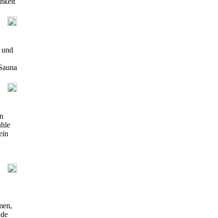
hkeit
n und
 Sauna
n
ühle
ein
men,
nde