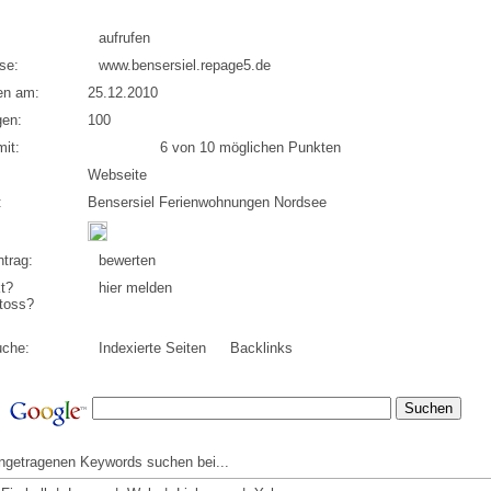
aufrufen
se:
www.bensersiel.repage5.de
en am:
25.12.2010
en:
100
it:
6 von 10 möglichen Punkten
Webseite
:
Bensersiel Ferienwohnungen Nordsee
trag:
bewerten
t?
hier melden
toss?
uche:
Indexierte Seiten
Backlinks
ingetragenen Keywords suchen bei...