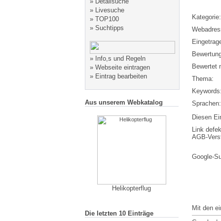
»
Detailsuche
»
Livesuche
Kategorie:
»
TOP100
»
Suchtipps
Webadres
Eingetrag
Bewertung
»
Info,s und Regeln
Bewertet m
»
Webseite eintragen
»
Eintrag bearbeiten
Thema:
Keywords
Aus unserem Webkatalog
Sprachen:
Diesen Ein
Link defek
AGB-Vers
Google-S
Helikopterflug
Mit den e
Die letzten 10 Einträge