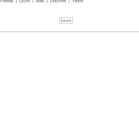
|
Fireball
|
Lycos
|
Web
|
Linkzone
|
Yahoo
Zurück