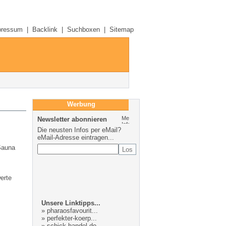
pressum
|
Backlink
|
Suchboxen
|
Sitemap
Werbung
Newsletter abonnieren
Die neusten Infos per eMail?
eMail-Adresse eintragen...
Sauna
erte
Unsere Linktipps...
»
pharaosfavourit...
»
perfekter-koerp...
»
schick-handel.de