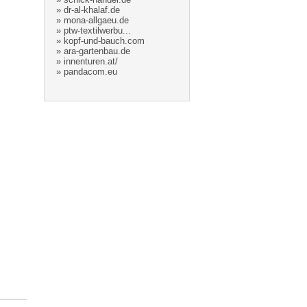
»
dr-al-khalaf.de
»
mona-allgaeu.de
»
ptw-textilwerbu...
»
kopf-und-bauch.com
»
ara-gartenbau.de
»
innenturen.at/
»
pandacom.eu