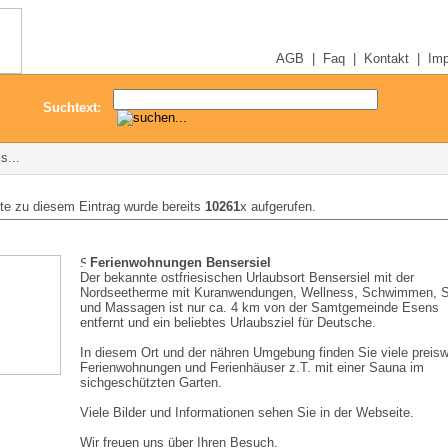
AGB
|
Faq
|
Kontakt
|
Im
Suchtext:
s...
ite zu diesem Eintrag wurde bereits
10261
x aufgerufen.
Ferienwohnungen Bensersiel
Der bekannte ostfriesischen Urlaubsort Bensersiel mit der
Nordseetherme mit Kuranwendungen, Wellness, Schwimmen, 
und Massagen ist nur ca. 4 km von der Samtgemeinde Esens
entfernt und ein beliebtes Urlaubsziel für Deutsche.
In diesem Ort und der nähren Umgebung finden Sie viele preisw
Ferienwohnungen und Ferienhäuser z.T. mit einer Sauna im
sichgeschützten Garten.
Viele Bilder und Informationen sehen Sie in der Webseite.
Wir freuen uns über Ihren Besuch.