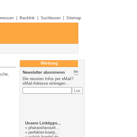
pressum
|
Backlink
|
Suchboxen
|
Sitemap
Werbung
Newsletter abonnieren
sche,
Die neusten Infos per eMail?
eMail-Adresse eintragen...
Unsere Linktipps...
»
pharaosfavourit...
»
perfekter-koerp...
»
schick-handel.de