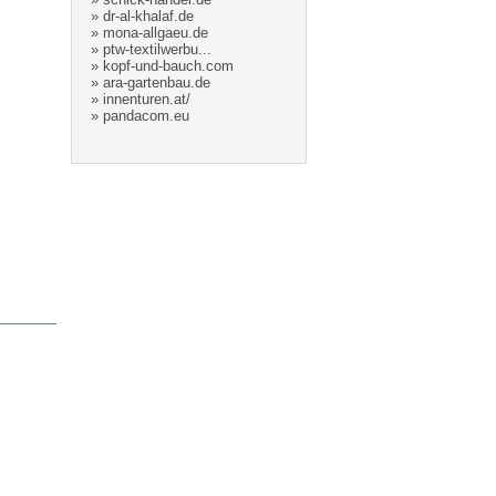
»
dr-al-khalaf.de
»
mona-allgaeu.de
»
ptw-textilwerbu...
»
kopf-und-bauch.com
»
ara-gartenbau.de
»
innenturen.at/
»
pandacom.eu