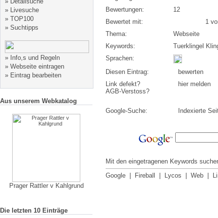
»
Detailsuche
Bewertungen:
12
»
Livesuche
»
TOP100
Bewertet mit:
1 von
»
Suchtipps
Thema:
Webseite
Keywords:
Tuerklingel Klin
»
Info,s und Regeln
Sprachen:
»
Webseite eintragen
Diesen Eintrag:
bewerten
»
Eintrag bearbeiten
Link defekt?
hier melden
AGB-Verstoss?
Aus unserem Webkatalog
Google-Suche:
Indexierte Sei
Mit den eingetragenen Keywords suchen
Google
|
Fireball
|
Lycos
|
Web
|
L
Prager Rattler v Kahlgrund
Die letzten 10 Einträge