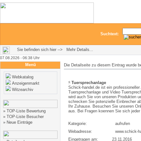
Suchtext:
Sie befinden sich hier --> Mehr Details...
07.08.2026 - 06:38 Uhr
Menü
Die Detailseite zu diesem Eintrag wurde b
Webkatalog
Tuersprechanlage
Anzeigenmarkt
Schick-handel.de ist ein professioneller A
Witzearchiv
Tuersprechanlage und Video Tuersprech
wird auch Sie von unseren Produkten u
schrecken Sie potenzielle Einbrecher ab
Ihr Zuhause. Besuchen Sie unseren On
»
TOP-Liste Bewertung
aus. Bei Fragen koennen Sie sich jeder
»
TOP-Liste Besucher
»
Neue Einträge
Kategorie:
aufrufen
Webadresse:
www.schick-h
Eingetragen am:
23.11.2016