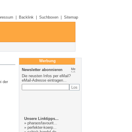
pressum
|
Backlink
|
Suchboxen
|
Sitemap
Werbung
Newsletter abonnieren
Die neusten Infos per eMail?
eMail-Adresse eintragen...
i der
Unsere Linktipps...
»
pharaosfavourit...
»
perfekter-koerp...
»
schick-handel.de