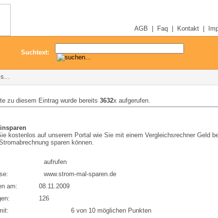
AGB
|
Faq
|
Kontakt
|
Im
Suchtext:
s...
ite zu diesem Eintrag wurde bereits
3632
x aufgerufen.
insparen
ie kostenlos auf unserem Portal wie Sie mit einem Vergleichsrechner Geld be
Stromabrechnung sparen können.
aufrufen
se:
www.strom-mal-sparen.de
en am:
08.11.2009
en:
126
it:
6 von 10 möglichen Punkten