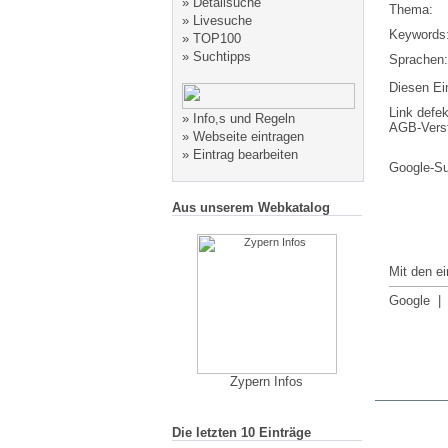
»
Detailsuche
Thema:
»
Livesuche
Keywords
»
TOP100
»
Suchtipps
Sprachen:
Diesen Ein
Link defek
»
Info,s und Regeln
AGB-Vers
»
Webseite eintragen
»
Eintrag bearbeiten
Google-S
Aus unserem Webkatalog
Mit den e
Google
Zypern Infos
Die letzten 10 Einträge