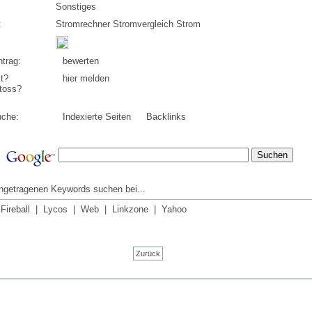
Sonstiges
:
Stromrechner Stromvergleich Strom
trag:
bewerten
t?
hier melden
toss?
uche:
Indexierte Seiten
Backlinks
ingetragenen Keywords suchen bei...
|
Fireball
|
Lycos
|
Web
|
Linkzone
|
Yahoo
Zurück