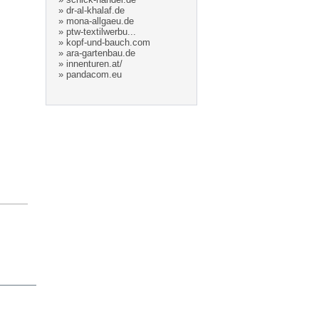
»
dr-al-khalaf.de
»
mona-allgaeu.de
»
ptw-textilwerbu...
»
kopf-und-bauch.com
»
ara-gartenbau.de
»
innenturen.at/
»
pandacom.eu