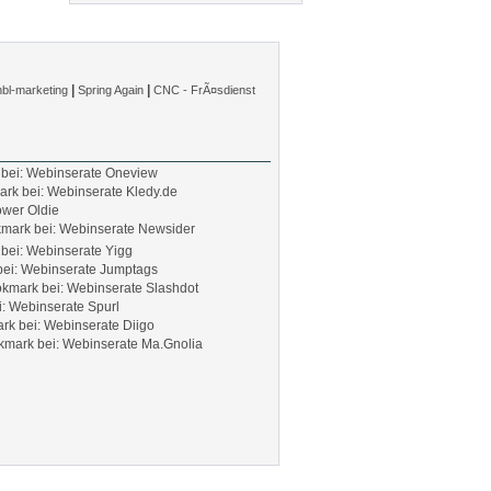
|
|
hbl-marketing
Spring Again
CNC - FrÃ¤sdienst