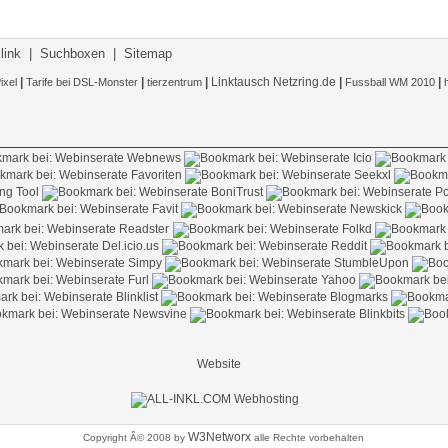
link
|
Suchboxen
|
Sitemap
|
|
|
Linktausch Netzring.de
|
|
ixel
Tarife bei DSL-Monster
tierzentrum
Fussball WM 2010
W3Networx
Copyright Â© 2008 by
alle Rechte vorbehalten