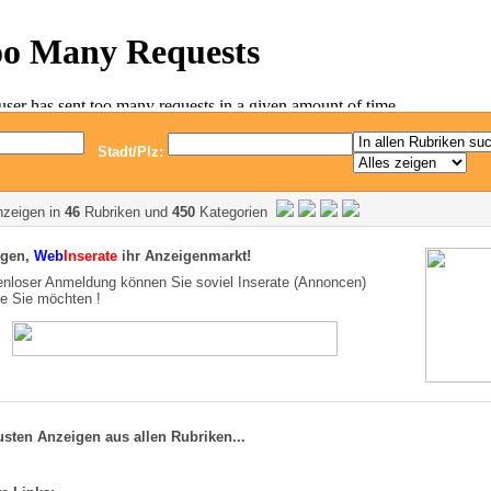
Stadt/Plz:
zeigen in
46
Rubriken und
450
Kategorien
rgen,
Web
Inserate
ihr Anzeigenmarkt!
nloser Anmeldung können Sie soviel Inserate (Annoncen)
ie Sie möchten !
usten Anzeigen aus allen Rubriken...