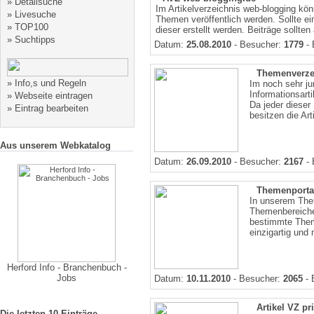
»
Detailsuche
Im Artikelverzeichnis web-blogging kö
»
Livesuche
Themen veröffentlich werden. Sollte e
»
TOP100
dieser erstellt werden. Beiträge sollten 
»
Suchtipps
Datum:
25.08.2010
- Besucher:
1779
- 
Themenverze
»
Info,s und Regeln
Im noch sehr ju
Informationsart
»
Webseite eintragen
Da jeder diese
»
Eintrag bearbeiten
besitzen die Art
Aus unserem Webkatalog
Datum:
26.09.2010
- Besucher:
2167
- 
Themenporta
In unserem Them
Themenbereichen
bestimmte Theme
einzigartig und 
Herford Info - Branchenbuch -
Jobs
Datum:
10.11.2010
- Besucher:
2065
- 
Artikel VZ p
Die letzten 10 Einträge