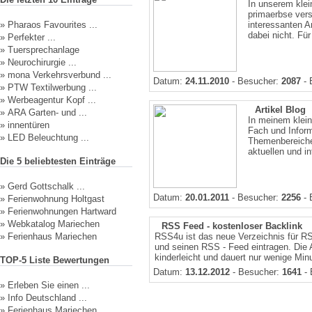
In unserem klei
primaerbse vers
»
Pharaos Favourites ...
interessanten A
dabei nicht. Für
»
Perfekter ...
»
Tuersprechanlage
»
Neurochirurgie ...
»
mona Verkehrsverbund ...
Datum:
24.11.2010
- Besucher:
2087
- 
»
PTW Textilwerbung ...
»
Werbeagentur Kopf ...
Artikel Blog
»
ARA Garten- und ...
In meinem klein
»
innentüren
Fach und Inform
»
LED Beleuchtung ...
Themenbereiche
aktuellen und in
Die 5 beliebtesten Einträge
»
Gerd Gottschalk ...
Datum:
20.01.2011
- Besucher:
2256
- 
»
Ferienwohnung Holtgast
»
Ferienwohnungen Hartward
»
Webkatalog Mariechen
RSS Feed - kostenloser Backlink
»
Ferienhaus Mariechen
RSS4u ist das neue Verzeichnis für RS
und seinen RSS - Feed eintragen. Die 
kinderleicht und dauert nur wenige Minu
TOP-5 Liste Bewertungen
Datum:
13.12.2012
- Besucher:
1641
- 
»
Erleben Sie einen ...
»
Info Deutschland ...
»
Ferienhaus Mariechen