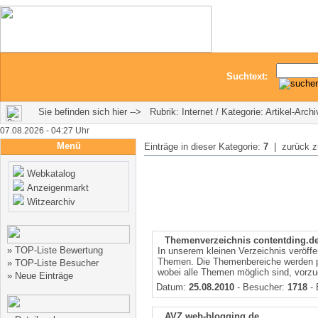
Suchtext:
Sie befinden sich hier --> Rubrik: Internet / Kategorie: Artikel-Arch
07.08.2026 - 04:27 Uhr
Menü
Einträge in dieser Kategorie:
7
| zurück 
Webkatalog
Anzeigenmarkt
Witzearchiv
Themenverzeichnis contentding.d
»
TOP-Liste Bewertung
In unserem kleinen Verzeichnis veröffe
Themen. Die Themenbereiche werden per
»
TOP-Liste Besucher
wobei alle Themen möglich sind, vorzu
»
Neue Einträge
Datum:
25.08.2010
- Besucher:
1718
- 
AVZ web-blogging.de