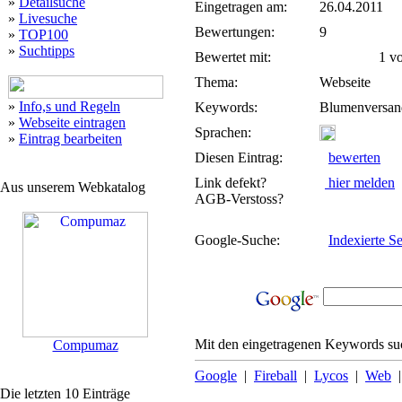
»
Detailsuche
Eingetragen am:
26.04.2011
»
Livesuche
Bewertungen:
9
»
TOP100
»
Suchtipps
Bewertet mit:
1 von
Thema:
Webseite
»
Info,s und Regeln
Keywords:
Blumenversan
»
Webseite eintragen
Sprachen:
»
Eintrag bearbeiten
Diesen Eintrag:
bewerten
Link defekt?
hier melden
Aus unserem Webkatalog
AGB-Verstoss?
Google-Suche:
Indexierte Se
Mit den eingetragenen Keywords suc
Compumaz
Google
|
Fireball
|
Lycos
|
Web
Die letzten 10 Einträge