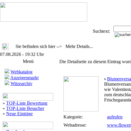
Suchtext:
Sie befinden sich hier --> Mehr Details...
07.08.2026 - 19:32 Uhr
Menü
Die Detailseite zu diesem Eintrag wurd
Webkatalog
Anzeigenmarkt
Blumenvers
Witzearchiv
Blumenversan
wie Valentinst
zum deutschla
Frischegaranti
»
TOP-Liste Bewertung
»
TOP-Liste Besucher
»
Neue Einträge
Kategorie:
aufrufen
Webadresse:
www.flower