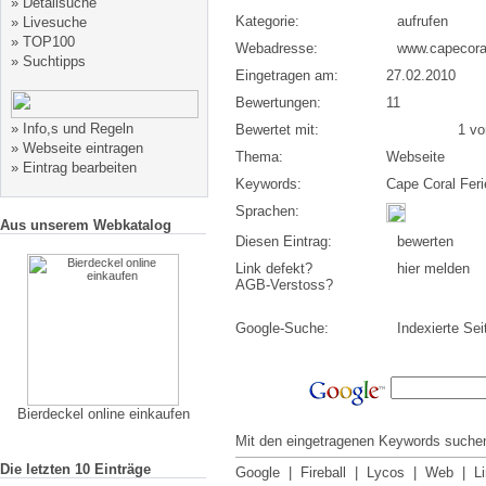
»
Detailsuche
Kategorie:
aufrufen
»
Livesuche
»
TOP100
Webadresse:
www.capecora
»
Suchtipps
Eingetragen am:
27.02.2010
Bewertungen:
11
»
Info,s und Regeln
Bewertet mit:
1 von
»
Webseite eintragen
Thema:
Webseite
»
Eintrag bearbeiten
Keywords:
Cape Coral Feri
Sprachen:
Aus unserem Webkatalog
Diesen Eintrag:
bewerten
Link defekt?
hier melden
AGB-Verstoss?
Google-Suche:
Indexierte Sei
Bierdeckel online einkaufen
Mit den eingetragenen Keywords suchen
Die letzten 10 Einträge
Google
|
Fireball
|
Lycos
|
Web
|
L