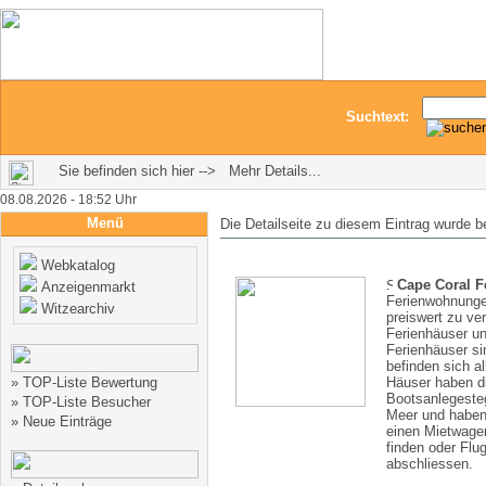
Suchtext:
Sie befinden sich hier --> Mehr Details...
08.08.2026 - 18:52 Uhr
Menü
Die Detailseite zu diesem Eintrag wurde b
Webkatalog
Cape Coral F
Anzeigenmarkt
Ferienwohnungen
Witzearchiv
preiswert zu ve
Ferienhäuser un
Ferienhäuser si
befinden sich al
»
TOP-Liste Bewertung
Häuser haben d
Bootsanlegeste
»
TOP-Liste Besucher
Meer und haben 
»
Neue Einträge
einen Mietwagen
finden oder Flu
abschliessen.