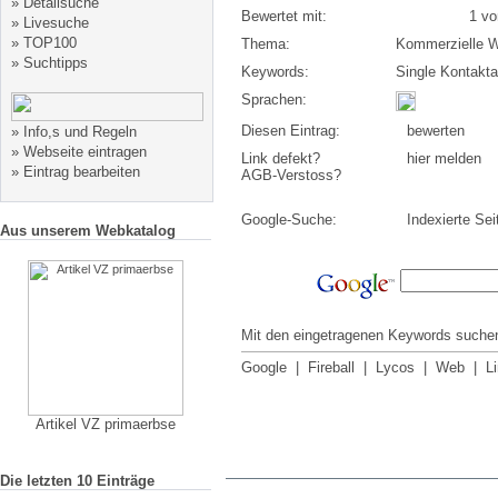
»
Detailsuche
Bewertet mit:
1 von
»
Livesuche
»
TOP100
Thema:
Kommerzielle W
»
Suchtipps
Keywords:
Single Kontakt
Sprachen:
Diesen Eintrag:
bewerten
»
Info,s und Regeln
»
Webseite eintragen
Link defekt?
hier melden
»
Eintrag bearbeiten
AGB-Verstoss?
Google-Suche:
Indexierte Sei
Aus unserem Webkatalog
Mit den eingetragenen Keywords suchen
Google
|
Fireball
|
Lycos
|
Web
|
L
Artikel VZ primaerbse
Die letzten 10 Einträge