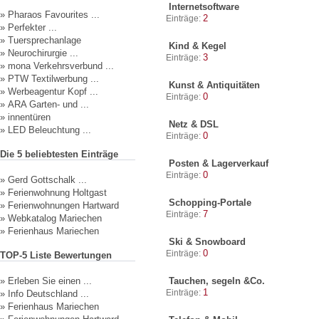
Internetsoftware
»
Pharaos Favourites ...
2
Einträge:
»
Perfekter ...
»
Tuersprechanlage
Kind & Kegel
»
Neurochirurgie ...
3
Einträge:
»
mona Verkehrsverbund ...
»
PTW Textilwerbung ...
Kunst & Antiquitäten
»
Werbeagentur Kopf ...
0
Einträge:
»
ARA Garten- und ...
»
innentüren
Netz & DSL
»
LED Beleuchtung ...
0
Einträge:
Die 5 beliebtesten Einträge
Posten & Lagerverkauf
0
Einträge:
»
Gerd Gottschalk ...
»
Ferienwohnung Holtgast
Schopping-Portale
»
Ferienwohnungen Hartward
7
Einträge:
»
Webkatalog Mariechen
»
Ferienhaus Mariechen
Ski & Snowboard
0
Einträge:
TOP-5 Liste Bewertungen
»
Erleben Sie einen ...
Tauchen, segeln &Co.
1
Einträge:
»
Info Deutschland ...
»
Ferienhaus Mariechen