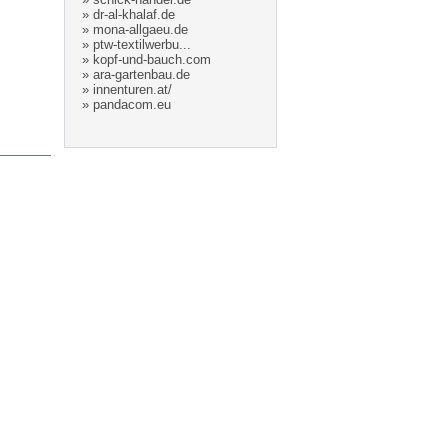
»
dr-al-khalaf.de
»
mona-allgaeu.de
»
ptw-textilwerbu...
»
kopf-und-bauch.com
»
ara-gartenbau.de
»
innenturen.at/
»
pandacom.eu