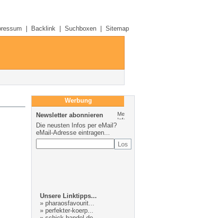
pressum
|
Backlink
|
Suchboxen
|
Sitemap
Werbung
Newsletter abonnieren
Die neusten Infos per eMail?
eMail-Adresse eintragen...
Unsere Linktipps...
»
pharaosfavourit...
»
perfekter-koerp...
»
schick-handel.de