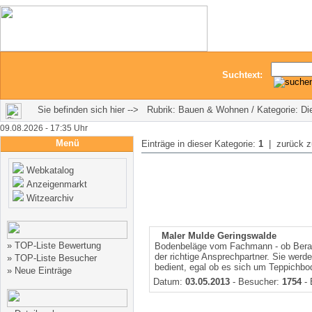
Suchtext:
Sie befinden sich hier --> Rubrik: Bauen & Wohnen / Kategorie: Dien
09.08.2026 - 17:35 Uhr
Menü
Einträge in dieser Kategorie:
1
| zurück 
Webkatalog
Anzeigenmarkt
Witzearchiv
Maler Mulde Geringswalde
»
TOP-Liste Bewertung
Bodenbeläge vom Fachmann - ob Beratun
der richtige Ansprechpartner. Sie wer
»
TOP-Liste Besucher
bedient, egal ob es sich um Teppichbo
»
Neue Einträge
Datum:
03.05.2013
- Besucher:
1754
- 