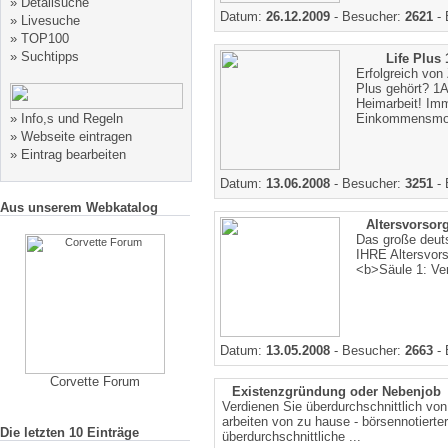
»
Detailsuche
Datum:
26.12.2009
- Besucher:
2621
- 
»
Livesuche
»
TOP100
»
Suchtipps
Life Plus
Erfolgreich von
Plus gehört? 1
Heimarbeit! Im
»
Info,s und Regeln
Einkommensmoeg
»
Webseite eintragen
»
Eintrag bearbeiten
Datum:
13.06.2008
- Besucher:
3251
- 
Aus unserem Webkatalog
Altersvorsor
Das große deuts
IHRE Altersvors
<b>Säule 1: Ve
Datum:
13.05.2008
- Besucher:
2663
- 
Corvette Forum
Existenzgründung oder Nebenjob
Verdienen Sie überdurchschnittlich vo
arbeiten von zu hause - börsennotierter 
Die letzten 10 Einträge
überdurchschnittliche ...