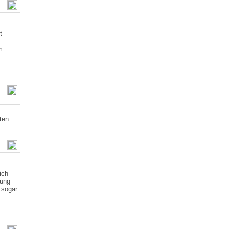
t
m
ten
ich
rung
 sogar