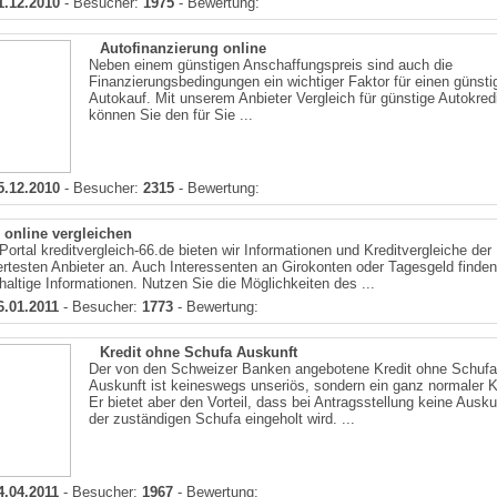
1.12.2010
- Besucher:
1975
- Bewertung:
Autofinanzierung online
Neben einem günstigen Anschaffungspreis sind auch die
Finanzierungsbedingungen ein wichtiger Faktor für einen günsti
Autokauf. Mit unserem Anbieter Vergleich für günstige Autokred
können Sie den für Sie ...
5.12.2010
- Besucher:
2315
- Bewertung:
 online vergleichen
ortal kreditvergleich-66.de bieten wir Informationen und Kreditvergleiche der
testen Anbieter an. Auch Interessenten an Girokonten oder Tagesgeld finden
haltige Informationen. Nutzen Sie die Möglichkeiten des ...
6.01.2011
- Besucher:
1773
- Bewertung:
Kredit ohne Schufa Auskunft
Der von den Schweizer Banken angebotene Kredit ohne Schufa
Auskunft ist keineswegs unseriös, sondern ein ganz normaler Kr
Er bietet aber den Vorteil, dass bei Antragsstellung keine Ausku
der zuständigen Schufa eingeholt wird. ...
4.04.2011
- Besucher:
1967
- Bewertung: