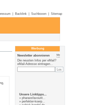
pressum
|
Backlink
|
Suchboxen
|
Sitemap
Werbung
Newsletter abonnieren
Die neusten Infos per eMail?
eMail-Adresse eintragen...
ng,
Unsere Linktipps...
»
pharaosfavourit...
»
perfekter-koerp...
»
schick-handel.de