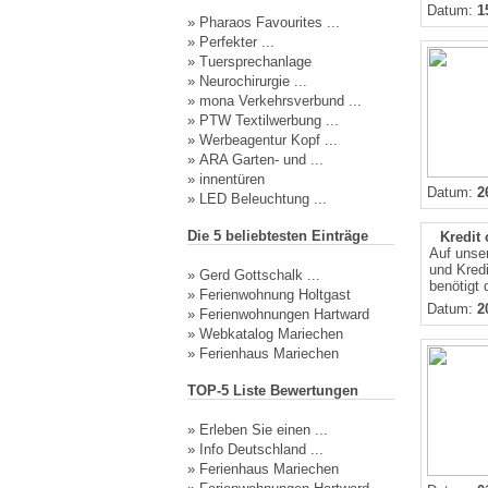
Datum:
1
»
Pharaos Favourites ...
»
Perfekter ...
»
Tuersprechanlage
»
Neurochirurgie ...
»
mona Verkehrsverbund ...
»
PTW Textilwerbung ...
»
Werbeagentur Kopf ...
»
ARA Garten- und ...
»
innentüren
Datum:
2
»
LED Beleuchtung ...
Die 5 beliebtesten Einträge
Kredit
Auf unser
und Kredi
»
Gerd Gottschalk ...
benötigt 
»
Ferienwohnung Holtgast
Datum:
2
»
Ferienwohnungen Hartward
»
Webkatalog Mariechen
»
Ferienhaus Mariechen
TOP-5 Liste Bewertungen
»
Erleben Sie einen ...
»
Info Deutschland ...
»
Ferienhaus Mariechen