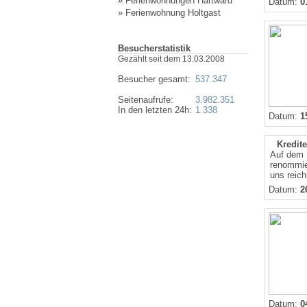
»
Ferienwohnungen Hartward
Datum:
0
»
Ferienwohnung Holtgast
Besucherstatistik
Gezählt seit dem 13.03.2008
Besucher gesamt:
537.347
Seitenaufrufe:
3.982.351
In den letzten 24h:
1.338
Datum:
1
Kredite
Auf dem P
renommier
uns reich
Datum:
2
Datum:
0