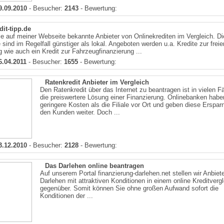
9.09.2010
- Besucher:
2143
- Bewertung:
dit-tipp.de
e auf meiner Webseite bekannte Anbieter von Onlinekrediten im Vergleich. D
sind im Regelfall günstiger als lokal. Angeboten werden u.a. Kredite zur freie
 wie auch ein Kredit zur Fahrzeugfinanzierung ...
6.04.2011
- Besucher:
1655
- Bewertung:
Ratenkredit Anbieter im Vergleich
Den Ratenkredit über das Internet zu beantragen ist in vielen Fä
die preiswertere Lösung einer Finanzierung. Onlinebanken habe
geringere Kosten als die Filiale vor Ort und geben diese Erspar
den Kunden weiter. Doch ...
3.12.2010
- Besucher:
2128
- Bewertung:
Das Darlehen online beantragen
Auf unserem Portal finanzierung-darlehen.net stellen wir Anbiete
Darlehen mit attraktiven Konditionen in einem online Kreditvergl
gegenüber. Somit können Sie ohne großen Aufwand sofort die
Konditionen der ...