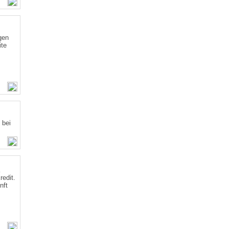
gen
ite
 bei
edit.
nft