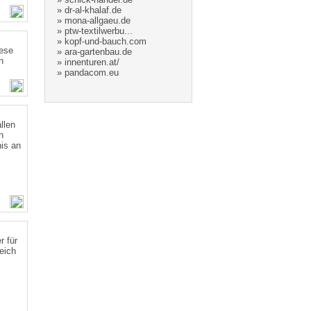
»
dr-al-khalaf.de
»
mona-allgaeu.de
»
ptw-textilwerbu...
»
kopf-und-bauch.com
iese
»
ara-gartenbau.de
n
»
innenturen.at/
»
pandacom.eu
llen
n
nis an
r für
eich