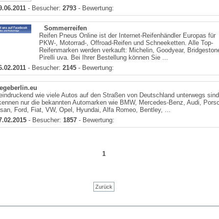
9.06.2011
- Besucher:
2793
- Bewertung:
Sommerreifen
Reifen Pneus Online ist der Internet-Reifenhändler Europas für
PKW-, Motorrad-, Offroad-Reifen und Schneeketten. Alle Top-
Reifenmarken werden verkauft: Michelin, Goodyear, Bridgeston
Pirelli uva. Bei Ihrer Bestellung können Sie ...
6.02.2011
- Besucher:
2145
- Bewertung:
egeberlin.eu
eindruckend wie viele Autos auf den Straßen von Deutschland unterwegs sind
kennen nur die bekannten Automarken wie BMW, Mercedes-Benz, Audi, Pors
san, Ford, Fiat, VW, Opel, Hyundai, Alfa Romeo, Bentley, ...
7.02.2015
- Besucher:
1857
- Bewertung:
1
Zurück