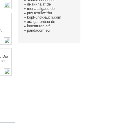
»
dr-al-khalaf.de
»
mona-allgaeu.de
»
ptw-textilwerbu...
»
kopf-und-bauch.com
»
ara-gartenbau.de
»
innenturen.at/
e,
»
pandacom.eu
. Die
che,