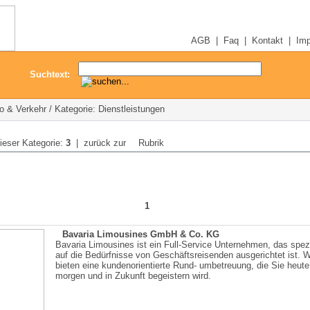
AGB
|
Faq
|
Kontakt
|
Im
Suchtext:
o & Verkehr / Kategorie: Dienstleistungen
dieser Kategorie:
3
| zurück zur
Rubrik
1
Bavaria Limousines GmbH & Co. KG
Bavaria Limousines ist ein Full-Service Unternehmen, das spezi
auf die Bedürfnisse von Geschäftsreisenden ausgerichtet ist. W
bieten eine kundenorientierte Rund- umbetreuung, die Sie heute
morgen und in Zukunft begeistern wird.