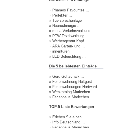
»
Pharaos Favourites ...
»
Perfekter ...
»
Tuersprechanlage
»
Neurochirurgie ...
»
mona Verkehrsverbund ...
»
PTW Textilwerbung ...
»
Werbeagentur Kopf ...
»
ARA Garten- und ...
»
innentüren
»
LED Beleuchtung ...
Die 5 beliebtesten Einträge
»
Gerd Gottschalk ...
»
Ferienwohnung Holtgast
»
Ferienwohnungen Hartward
»
Webkatalog Mariechen
»
Ferienhaus Mariechen
TOP-5 Liste Bewertungen
»
Erleben Sie einen ...
»
Info Deutschland ...
»
Ferienhaus Mariechen