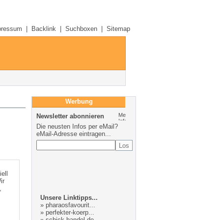
pressum
|
Backlink
|
Suchboxen
|
Sitemap
Werbung
Newsletter abonnieren
Die neusten Infos per eMail?
eMail-Adresse eintragen...
ell
ir
,
Unsere Linktipps...
»
pharaosfavourit...
»
perfekter-koerp...
»
schick-handel.de