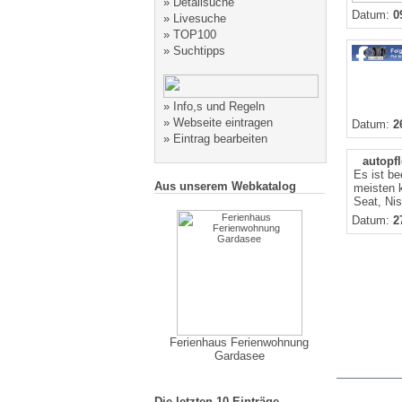
»
Detailsuche
Datum:
0
»
Livesuche
»
TOP100
»
Suchtipps
»
Info,s und Regeln
»
Webseite eintragen
Datum:
2
»
Eintrag bearbeiten
autopfl
Es ist be
Aus unserem Webkatalog
meisten 
Seat, Nis
Datum:
2
Ferienhaus Ferienwohnung
Gardasee
Die letzten 10 Einträge